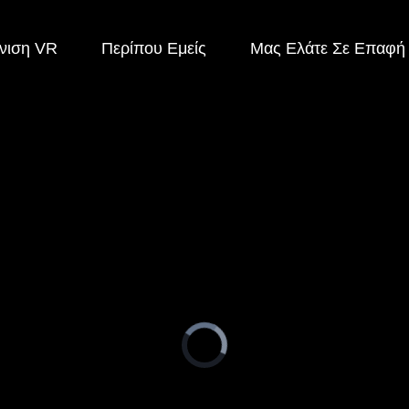
νιση VR
Περίπου Εμείς
Μας Ελάτε Σε Επαφή
Video
Player
is
loading.