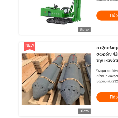
ρεύματος, πίνα
Πάρτ
Βίντεο
ο εξοπλισμ
σωρών 426
την ικανό
Όνομα προϊόντ
Δύναμη δόνηση
Βάρος (κλ):23
Πάρτ
Βίντεο