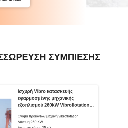
ΣΣΏΡΕΥΣΗ ΣΥΜΠΊΕΣΗΣ
Ισχυρή Vibro κατασκευής
εφαρμοσμένης μηχανικής
εξοπλισμού 260kW Vibroflotation
πλαστογράφηση
Όνομα προϊόντων:μηχανή vibroflotation
Δύναμη:260 KW
Ανώτατο εύρος:25 χιλ.