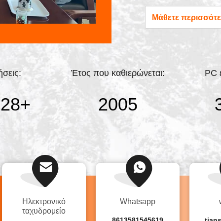
ανάπτυξης και παραγω
Μάθετε περισσότ
ΒΒΕΜ έχει μεγαλύτε
δονητών.είναι επίσης 
κόσμο για να παρέχει 
σεις:
Έτος που καθιερώνεται:
PC 
000
+
2007
Ηλεκτρονικό
Whatsapp
ταχυδρομείο
8613581545619
tian