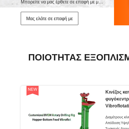
Μπορείτε να μας έρθετε σε επαφή με με τους διάφορους τρόπους
Μας ελάτε σε επαφή με
ΠΟΙΌΤΗΤΑΣ ΕΞΟΠΛΙΣ
Κινέζος κ
φυγόκεντρ
Vibroflota
γεωτρύπαν
Διαμέτρους κίν
σύστημα ι
Απόδοση:Υψη
Συσκευές:Δορυ