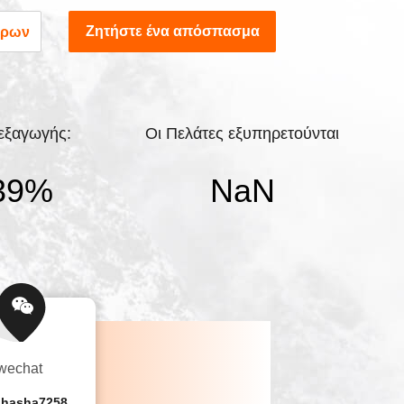
γής εξοπλισμού vibroflot στην ΚίναΗ
Ζητήστε ένα απόσπασμα
ερων
ρη γραμμή παραγωγής ηλεκτρικών
μια κινεζική μάρκα που αντιμετωπίζει τον
την υψηλής ποιό...
εξαγωγής:
Οι Πελάτες εξυπηρετούνται
40
%
NaN
wechat
shasha7258