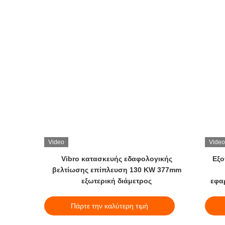
Video
Video
εση που
Vibro κατασκευής εδαφολογικής
Εξο
6mm
βελτίωσης επίπλευση 130 KW 377mm
εξωτερική διάμετρος
εφα
Πάρτε την καλύτερη τιμή