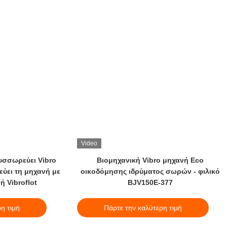
Video
υσσωρεύει Vibro
Βιομηχανική Vibro μηχανή Eco
ει τη μηχανή με
οικοδόμησης ιδρύματος σωρών - φιλικό
ή Vibroflot
BJV150E-377
η τιμή
Πάρτε την καλύτερη τιμή