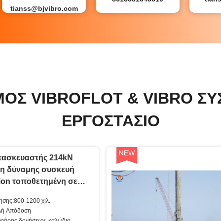
tianss@bjvibro.com
ΜΌΣ VIBROFLOT & VIBRO ΣΥ
ΕΡΓΟΣΤΆΣΙΟ
ατασκευαστής 214kN
η δύναμης συσκευή
tion τοποθετημένη σε
ο που μοιράζεται το
ησης:800-1200 χιλ.
σχύος
λή Απόδοση
φόρος δονήσεων, καλώδιο