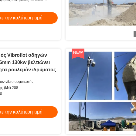
κας ελέγχου
ε την καλύτερη τιμή
ός Vibroflot οδηγών
mm 130kw βελτιώνει
τητα ρουλεμάν ιδρύματος
ων:vibro συμπιεστής
ς (kN):208
20
ε την καλύτερη τιμή