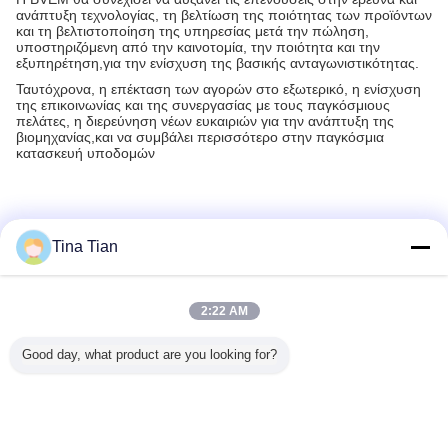
ανάπτυξη τεχνολογίας, τη βελτίωση της ποιότητας των προϊόντων
και τη βελτιστοποίηση της υπηρεσίας μετά την πώληση,
υποστηριζόμενη από την καινοτομία, την ποιότητα και την
εξυπηρέτηση,για την ενίσχυση της βασικής ανταγωνιστικότητας.
Ταυτόχρονα, η επέκταση των αγορών στο εξωτερικό, η ενίσχυση
της επικοινωνίας και της συνεργασίας με τους παγκόσμιους
πελάτες, η διερεύνηση νέων ευκαιριών για την ανάπτυξη της
βιομηχανίας,και να συμβάλει περισσότερο στην παγκόσμια
κατασκευή υποδομών
Tina Tian
Recommended Products
2:22 AM
Good day, what product are you looking for?
o τροφών
Υψηλή δύναμη
ηλεκτρική
επεξεργασία
Ισχυρή 
ση που
180 KW
Vibroflotation
συμπίεσης
κατασκ
εύει τη
εξοπλισμού
συσκευή 180kN
1450rpm
εφαρμοσ
κασία
Vibroflot με το
75kw
Vibroflotation για
μηχαν
ισμού
διπλό δοχείο
το Νο 3
εξοπλι
0kW
αποθεμάτων
πρόγραμμα
260