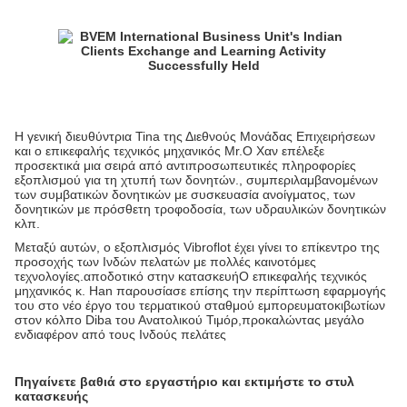
Η γενική διευθύντρια Tina της Διεθνούς Μονάδας Επιχειρήσεων
και ο επικεφαλής τεχνικός μηχανικός Mr.Ο Χαν επέλεξε
προσεκτικά μια σειρά από αντιπροσωπευτικές πληροφορίες
εξοπλισμού για τη χτυπή των δονητών., συμπεριλαμβανομένων
των συμβατικών δονητικών με συσκευασία ανοίγματος, των
δονητικών με πρόσθετη τροφοδοσία, των υδραυλικών δονητικών
κλπ.
Μεταξύ αυτών, ο εξοπλισμός Vibroflot έχει γίνει το επίκεντρο της
προσοχής των Ινδών πελατών με πολλές καινοτόμες
τεχνολογίες.αποδοτικό στην κατασκευήΟ επικεφαλής τεχνικός
μηχανικός κ. Han παρουσίασε επίσης την περίπτωση εφαρμογής
του στο νέο έργο του τερματικού σταθμού εμπορευματοκιβωτίων
στον κόλπο Diba του Ανατολικού Τιμόρ,προκαλώντας μεγάλο
ενδιαφέρον από τους Ινδούς πελάτες
Πηγαίνετε βαθιά στο εργαστήριο και εκτιμήστε το στυλ
κατασκευής