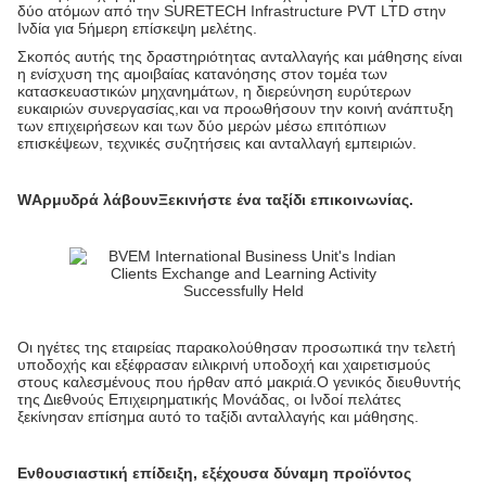
δύο ατόμων από την SURETECH Infrastructure PVT LTD στην
Ινδία για 5ήμερη επίσκεψη μελέτης.
Σκοπός αυτής της δραστηριότητας ανταλλαγής και μάθησης είναι
η ενίσχυση της αμοιβαίας κατανόησης στον τομέα των
κατασκευαστικών μηχανημάτων, η διερεύνηση ευρύτερων
ευκαιριών συνεργασίας,και να προωθήσουν την κοινή ανάπτυξη
των επιχειρήσεων και των δύο μερών μέσω επιτόπιων
επισκέψεων, τεχνικές συζητήσεις και ανταλλαγή εμπειριών.
W
Αρμυδρά λάβουν
Ξεκινήστε ένα ταξίδι επικοινωνίας.
Οι ηγέτες της εταιρείας παρακολούθησαν προσωπικά την τελετή
υποδοχής και εξέφρασαν ειλικρινή υποδοχή και χαιρετισμούς
στους καλεσμένους που ήρθαν από μακριά.Ο γενικός διευθυντής
της Διεθνούς Επιχειρηματικής Μονάδας, οι Ινδοί πελάτες
ξεκίνησαν επίσημα αυτό το ταξίδι ανταλλαγής και μάθησης.
Ενθουσιαστική επίδειξη, εξέχουσα δύναμη προϊόντος