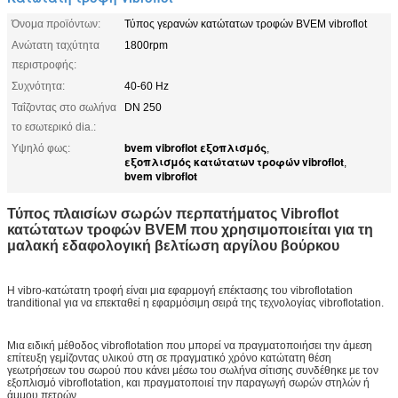
Όνομα προϊόντων:
Τύπος γερανών κατώτατων τροφών BVEM vibroflot
Ανώτατη ταχύτητα
1800rpm
περιστροφής:
Συχνότητα:
40-60 Hz
Ταΐζοντας στο σωλήνα
DN 250
το εσωτερικό dia.:
bvem vibroflot εξοπλισμός
Υψηλό φως:
,
εξοπλισμός κατώτατων τροφών vibroflot
,
bvem vibroflot
Τύπος πλαισίων σωρών περπατήματος Vibroflot
κατώτατων τροφών BVEM που χρησιμοποιείται για τη
μαλακή εδαφολογική βελτίωση αργίλου βούρκου
Η vibro-κατώτατη τροφή είναι μια εφαρμογή επέκτασης του vibroflotation
tranditional για να επεκταθεί η εφαρμόσιμη σειρά της τεχνολογίας vibroflotation.
Μια ειδική μέθοδος vibroflotation που μπορεί να πραγματοποιήσει την άμεση
επίτευξη γεμίζοντας υλικού στη σε πραγματικό χρόνο κατώτατη θέση
γεωτρήσεων του σωρού που κάνει μέσω του σωλήνα σίτισης συνδέθηκε με τον
εξοπλισμό vibroflotation, και πραγματοποιεί την παραγωγή σωρών στηλών ή
άμμου πετρών.