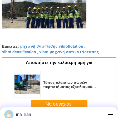
μηχανή συμπίεσης vibroflotation
Ετικέττες:
,
vibro densification
vibro μηχανή αντικατάστασης
,
Αποκτήστε την καλύτερη τιμή για
Τύπος πλαισίων σωρών
περπατήματος εξοπλισμού
Vibroflot κατώτατων τροφών για
τη μαλακή εδαφολογική
βελτίωση αργίλου βούρκου
Να συνεχίσει
Tina Tian