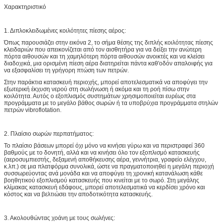
Χαρακτηριστικό
1. Διπλοκλειδωμένες κοιλότητες πίεσης αέρος:
Όπως παρουσιάζει στην εικόνα 2, το σήμα θέσης της διπλής κοιλότητας πίεσης
κλειδαριών που απεικονίζεται από τον αισθητήρα για να δείξει την ανώτερη
πόρτα αιθουσών και τη χαμηλότερη πόρτα αιθουσών ανοικτές και να κλείσει
διαδοχικά, μια ορισμένη πίεση αέρα διατηρείται πάντα καθ'οδόν απαλοιφής για
να εξασφαλίσει τη γρήγορη πτώση των πετρών.
Στην παράκτια κατασκευή περιοχής, μπορεί αποτελεσματικά να αποφύγει την
εξωτερική έκχυση νερού στη σωλήνωση ή ακόμα και τη ροή πίσω στην
κοιλότητα. Αυτός ο εξοπλισμός συστημάτων χρησιμοποιείται ευρέως στα
προγράμματα με το μεγάλο βάθος σωρών ή τα υποβρύχια προγράμματα στηλών
πετρών vibroflotation.
2. Πλαίσιο σωρών περπατήματος:
Το πλαίσιο βάσεων μπορεί όχι μόνο να κινήσει γύρω και να περιστραφεί 360
βαθμούς με το δονητή, αλλά και να κινήσει όλο τον εξοπλισμό κατασκευής
(αεροσυμπιεστής, δεξαμενή αποθήκευσης αέρα, γεννήτρια, γραφείο ελέγχου,
κ.λπ.) σε μια πλατφόρμα συνολικά, ώστε να πραγματοποιηθεί η μεγάλη περιοχή
συσσωρεύοντας ανά μονάδα και να αποφύγει τη χρονική κατανάλωση κάθε
βοηθητικού εξοπλισμού κατασκευής που κινείται με το σωρό. Στη μεγάλης
κλίμακας κατασκευή εδάφους, μπορεί αποτελεσματικά να κερδίσει χρόνο και
κόστος και να βελτιώσει την αποδοτικότητα κατασκευής.
3. Ακολουθώντας χοάνη με τους σωλήνες: