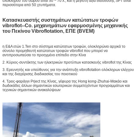
ολόκληρου του σωρού είναι 50 ~ 70 λ., και η μέγιστη αξία διείσδυσης SPT είναι
περισσότερα από 50 χτυπήματα.
Κατασκευαστής συστημάτων κατώτατων τροφών
vibroflot--Co. μηχανημάτων εφαρμοσμένης μηχανικής
του Πεκίνου Vibroflotation, ΕΠΕ (BVEM)
η Ε&Α ετών 1.Ten στο σύστημα κατώτατων τροφών, ολοκληρώνει αρχικά το
σύνολο προμηθευτή κατώτατων τροφών vibroflot που μπορεί να
αντιπροσωπεύσει το προηγμένο επίπεδο στην Κίνα
2. Κύριος-συντάκτης των ηλεκτρικών προτύπων κατασκευής vibroflot της Κίνας
3. Ερευνητής και υπεύθυνος για την ανάπτυξη vibroflotation ολόκληρων ελέγχου
και της διαχείρισης διαδικασίας του ποιοτικού
4. Τρεις-φαράγγι Prject της Κίνας, γέφυρα της Hong kong-Zhuhai-Μακάο και
δωδεκάδες άλλων σημαντικών εσωτερικών συμμετεχόντων προγραμμάτων και
τεχνικών σημαντικών ανακαλύψεων