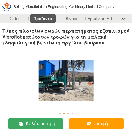
Beijing Vibroflotation Engineering Machinery Limited Company
Σπίτι
Προϊόντα
Βίντεο
Εμφάνιση VR
>>
Τύπος πλαισίων σωρών περπατήματος εξοπλισμού
Vibroflot κατώτατων τροφών για τη μαλακή
εδαφολογική βελτίωση αργίλου βούρκου
Καλύτερη τιμή
επαφή