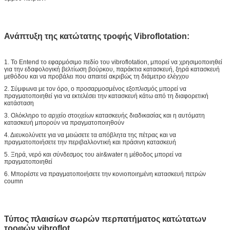
Ανάπτυξη της κατώτατης τροφής Vibroflotation:
1. Το Entend το εφαρμόσιμο πεδίο του vibroflotation, μπορεί να χρησιμοποιηθεί
για την εδαφολογική βελτίωση βούρκου, παράκτια κατασκευή, ξηρά κατασκευή
μεθόδου και να προβάλει που απαιτεί ακριβώς τη διάμετρο ελέγχου
2. Σύμφωνα με τον όρο, ο προσαρμοσμένος εξοπλισμός μπορεί να
πραγματοποιηθεί για να εκτελέσει την κατασκευή κάτω από τη διαφορετική
κατάσταση
3. Ολόκληρο το αρχείο στοιχείων κατασκευής διαδικασίας και η αυτόματη
κατασκευή μπορούν να πραγματοποιηθούν
4. Διευκολύνετε για να μειώσετε τα απόβλητα της πέτρας και να
πραγματοποιήσετε την περιβαλλοντική και πράσινη κατασκευή
5. Ξηρά, νερό και σύνδεσμος του air&water η μέθοδος μπορεί να
πραγματοποιηθεί
6. Μπορέστε να πραγματοποιήσετε την κονιοποιημένη κατασκευή πετρών
coumn
Τύπος πλαισίων σωρών περπατήματος κατώτατων
τροφών vibroflot