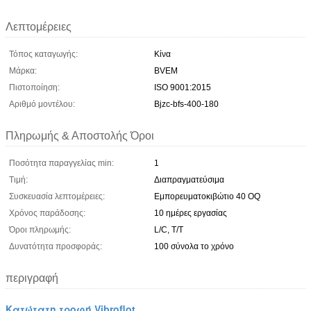
Λεπτομέρειες
Τόπος καταγωγής:
Κίνα
Μάρκα:
BVEM
Πιστοποίηση:
ISO 9001:2015
Αριθμό μοντέλου:
Bjzc-bfs-400-180
Πληρωμής & Αποστολής Όροι
Ποσότητα παραγγελίας min:
1
Τιμή:
Διαπραγματεύσιμα
Συσκευασία λεπτομέρειες:
Εμπορευματοκιβώτιο 40 OQ
Χρόνος παράδοσης:
10 ημέρες εργασίας
Όροι πληρωμής:
L/C, T/T
Δυνατότητα προσφοράς:
100 σύνολα το χρόνο
περιγραφή
Κατώτατη τροφή Vibroflot