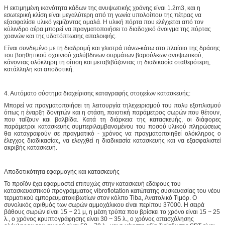
Η εκτιμημένη ικανότητα κάδων της ανυψωτικής χοάνης είναι 1.2m3, και η
εσωτερική κλίση είναι μεγαλύτερη από τη γωνία υπολοίπου της πέτρας να
εξασφαλίσει υλικό γεμίζοντας ομαλά. Η υλική πόρτα που ελέγχεται από τον
κύλινδρο αέρα μπορεί να πραγματοποιήσει το διαδοχικό άνοιγμα της πόρτας
χοανών και της υδατόπτωσης απαλοιφής.
Είναι συνδεμένο με τη διαδρομή και γλιστρά πάνω-κάτω στο πλαίσιο της δράσης
του βοηθητικού σχοινιού χαλύβδινων συρμάτων βαρούλκων ανυψωτικού,
κάνοντας ολόκληρη τη σίτιση και μεταβιβάζοντας τη διαδικασία σταθερότερη,
κατάλληλη και αποδοτική.
4. Αυτόματο σύστημα διαχείρισης καταγραφής στοιχείων κατασκευής:
Μπορεί να πραγματοποιήσει τη λειτουργία τηλεχειρισμού του πολυ εξοπλισμού
όπως η έναρξη δονητών και η στάση, ποιοτική παράμετρος σωρών που θέτουν,
που ταΐζουν και βαλβίδα. Κατά τη διάρκεια της κατασκευής, οι διάφορες
παράμετροι κατασκευής συμπεριλαμβανομένου του ποσού υλικού πληρώσεως
θα καταγραφούν σε πραγματικό - χρόνος να πραγματοποιηθεί ολόκληρος ο
έλεγχος διαδικασίας, να ελεγχθεί η διαδικασία κατασκευής και να εξασφαλιστεί
ακριβής κατασκευή.
Αποδοτικότητα εφαρμογής και κατασκευής
Το προϊόν έχει εφαρμοστεί επιτυχώς στην κατασκευή εδάφους του
κατασκευαστικού προγράμματος vibroflotation κατώτατης συσκευασίας του νέου
τερματικού εμπορευματοκιβωτίων στον κόλπο Tiba, Ανατολικό Τιμόρ. Ο
συνολικός αριθμός των σωρών αμμοχάλικου είναι περίπου 37000. Η σειρά
βάθους σωρών είναι 15 ~ 21 μ, η μέση τρύπα που βρίσκει το χρόνο είναι 15 ~ 25
λ., ο χρόνος κρυπτογράφησης είναι 30 ~ 35 λ., ο χρόνος απασχόλησης