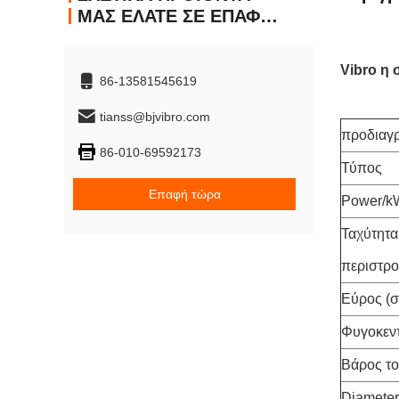
ΜΑΣ ΕΛΆΤΕ ΣΕ ΕΠΑΦΉ ΜΕ
Vibro η
86-13581545619
tianss@bjvibro.com
προδιαγρ
86-010-69592173
Τύπος
Επαφή τώρα
Power/k
Ταχύτητα
περιστρο
Εύρος (σ
Φυγοκεντ
Βάρος το
Diamete