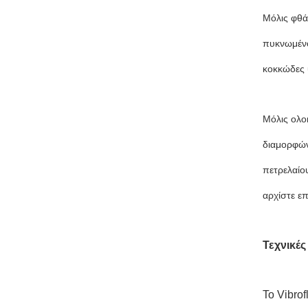
Μόλις φθά
πυκνωμένο
κοκκώδες 
Μόλις ολο
διαμορφών
πετρελαίο
αρχίστε ε
Τεχνικές
Το Vibrof