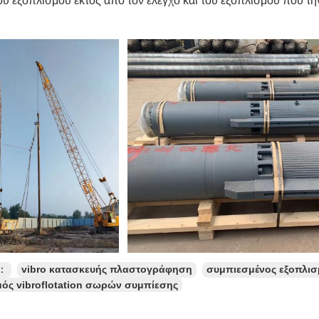
υ εξοπλισμού εκτός από τον έλεγχο και του εξοπλισμού που την
ς：
vibro κατασκευής πλαστογράφηση
συμπιεσμένος εξοπλι
μός vibroflotation σωρών συμπίεσης