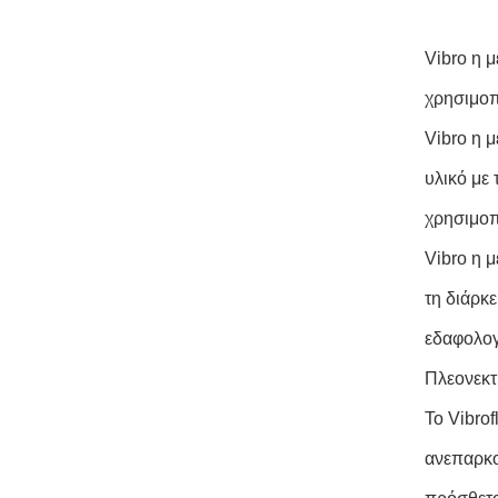
Vibro η 
χρησιμοπ
Vibro η 
υλικό με
χρησιμοπ
Vibro η 
τη διάρκε
εδαφολογ
Πλεονεκτή
Το Vibrof
ανεπαρκο