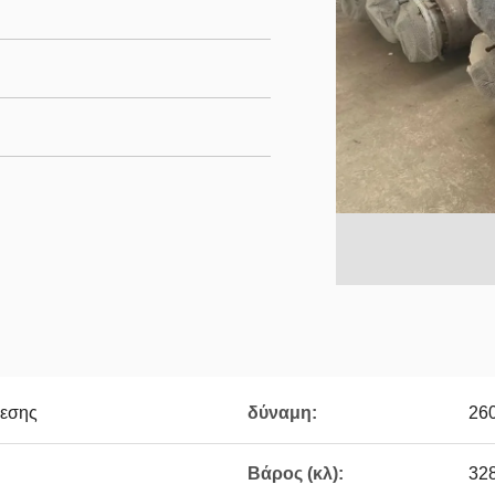
εσης
δύναμη:
26
Βάρος (κλ):
32