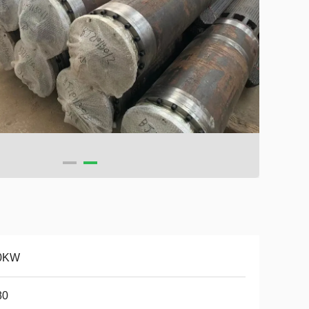
0KW
80