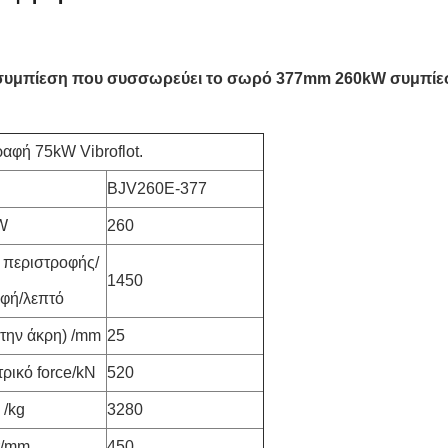
 συμπίεση που συσσωρεύει το σωρό 377mm 260kW συμπίεσης
αφή 75kW Vibroflot.
BJV260E-377
W
260
 περιστροφής/
1450
φή/λεπτό
την άκρη) /mm
25
ρικό force/kN
520
 /kg
3280
r/mm
450