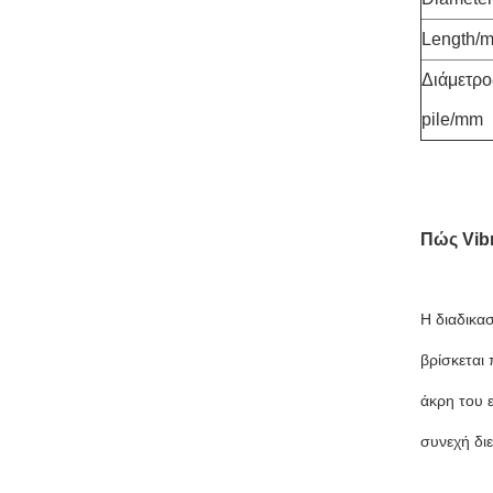
Length/
Διάμετρο
pile/mm
Πώς Vibr
Η διαδικασ
βρίσκεται
άκρη του 
συνεχή δι