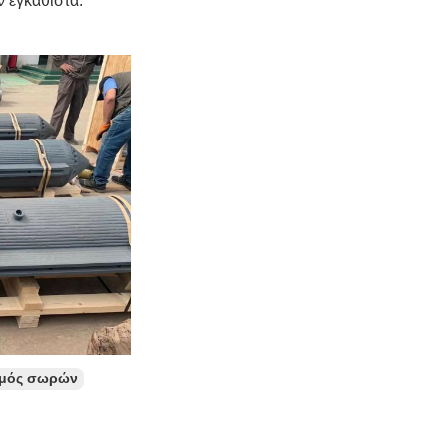
 εγκαθιστά.
σμός σωρών