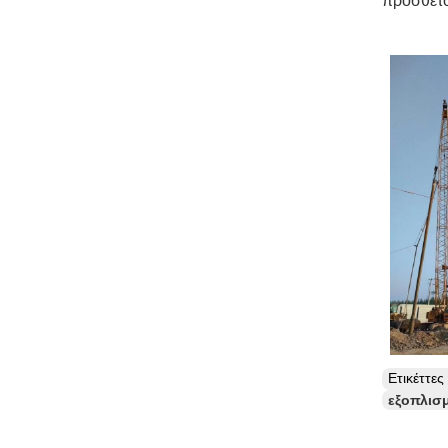
πρόσθετο
Ετικέττε
εξοπλισ