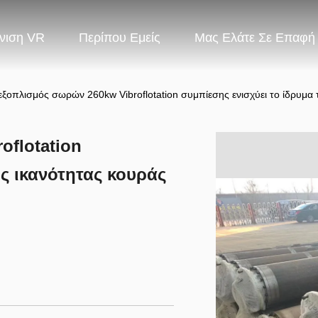
νιση VR
Περίπου Εμείς
Μας Ελάτε Σε Επαφή
εξοπλισμός σωρών 260kw Vibroflotation συμπίεσης ενισχύει το ίδρυμα 
oflotation
ης ικανότητας κουράς