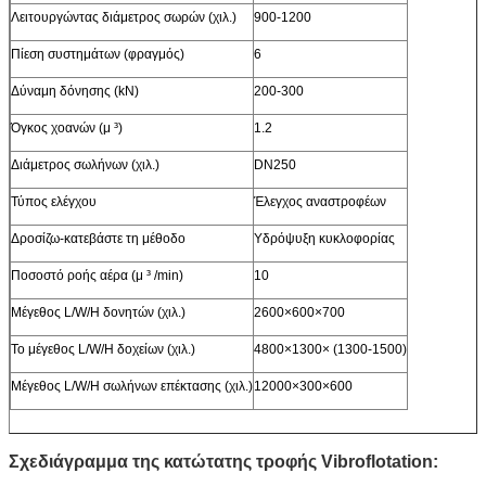
Λειτουργώντας διάμετρος σωρών (χιλ.)
900-1200
Πίεση συστημάτων (φραγμός)
6
Δύναμη δόνησης (kN)
200-300
Όγκος χοανών (μ ³)
1.2
Διάμετρος σωλήνων (χιλ.)
DN250
Τύπος ελέγχου
Έλεγχος αναστροφέων
Δροσίζω-κατεβάστε τη μέθοδο
Υδρόψυξη κυκλοφορίας
Ποσοστό ροής αέρα (μ ³ /min)
10
Μέγεθος L/W/H δονητών (χιλ.)
2600×600×700
Το μέγεθος L/W/H δοχείων (χιλ.)
4800×1300× (1300-1500)
Μέγεθος L/W/H σωλήνων επέκτασης (χιλ.)
12000×300×600
Σχεδιάγραμμα της κατώτατης τροφής Vibroflotation: