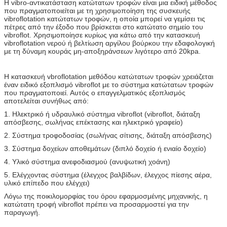
Η vibro-αντικατάσταση κατώτατων τροφών είναι μια ειδική μέθοδος
που πραγματοποιείται με τη χρησιμοποίηση της συσκευής
vibroflotation κατώτατων τροφών, η οποία μπορεί να γεμίσει τις
πέτρες από την έξοδο που βρίσκεται στο κατώτατο σημείο του
vibroflot. Χρησιμοποίησε κυρίως για κάτω από την κατασκευή
vibroflotation νερού ή βελτίωση αργίλου βούρκου την εδαφολογική
με τη δύναμη κουράς μη-αποξηράνσεων λιγότερο από 20kpa.
Η κατασκευή vbroflotation μεθόδου κατώτατων τροφών χρειάζεται
έναν ειδικό εξοπλισμό vibroflot με το σύστημα κατώτατων τροφών
που πραγματοποιεί. Αυτός ο επαγγελματικός εξοπλισμός
αποτελείται συνήθως από:
1. Ηλεκτρικό ή υδραυλικό σύστημα vibroflot (vibroflot, διάταξη
απόσβεσης, σωλήνας επέκτασης και ηλεκτρικό γραφείο)
2. Σύστημα τροφοδοσίας (σωλήνας σίτισης, διάταξη απόσβεσης)
3. Σύστημα δοχείων αποθεμάτων (διπλό δοχείο ή ενιαίο δοχείο)
4. Υλικό σύστημα ανεφοδιασμού (ανυψωτική χοάνη)
5. Ελέγχοντας σύστημα (έλεγχος βαλβίδων, έλεγχος πίεσης αέρα,
υλικό επίπεδο που ελέγχει)
Λόγω της ποικιλομορφίας του όρου εφαρμοσμένης μηχανικής, η
κατώτατη τροφή vibroflot πρέπει να προσαρμοστεί για την
παραγωγή.