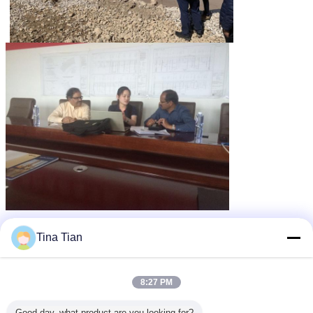
μηχανή συμπίεσης vibroflotation
Ετικέττες:
,
vibro densification
vibro μηχανή αντικατάστασης
Tina Tian
,
Αποκτήστε την καλύτερη τιμή για
8:27 PM
Good day, what product are you looking for?