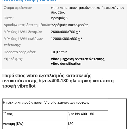
Όνομα προϊόντων:
vibro κατώτατων τροφών συσκευή επιπλεόντων
σωμάτων
Πίεση:
φραγμός 6
Δροσίζω-κατεβάστε τη μέθοδο:
Υδρόψυξη κυκλοφορίας
Μέγεθος L/W/H δονητών:
2600×600×700 χιλ.
Μέγεθος L/W/H σωλήνων
12000×300×600 χιλ.
επέκτασης:
Ποσοστό ροής αέρα:
10 μ ³ /min
vibro μηχανή αντικατάστασης
Υψηλό φως:
,
vibro densification
Παράκτιος vibro εξοπλισμός κατασκευής
αντικατάστασης bjzc-v400-180 ηλεκτρική κατώτατη
τροφή vibroflot
Η ηλεκτρική προδιαγραφή Vibroflot κατώτατων τροφών.
Τύπος
Bjzc-bfs-400-180
Δύναμη (KW)
180