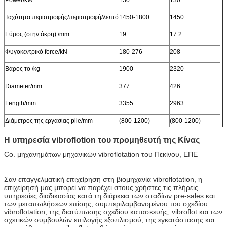
Ταχύτητα περιστροφής/περιστροφή/λεπτό
1450-1800
1450
Εύρος (στην άκρη) /mm
19
17.2
Φυγοκεντρικό force/kN
180-276
208
Βάρος το /kg
1900
2320
Diameter/mm
377
426
Length/mm
3355
2963
Διάμετρος της εργασίας pile/mm
(800-1200)
(800-1200)
Η υπηρεσία vibroflotion του προμηθευτή της Κίνας
Co. μηχανημάτων μηχανικών vibroflotation του Πεκίνου, ΕΠΕ
Σαν επαγγελματική επιχείρηση στη βιομηχανία vibroflotation, η
επιχείρησή μας μπορεί να παρέχει στους χρήστες τις πλήρεις
υπηρεσίες διαδικασίας κατά τη διάρκεια των σταδίων pre-sales και
των μεταπωλήσεων επίσης, συμπεριλαμβανομένου του σχεδίου
vibroflotation, της διατύπωσης σχεδίου κατασκευής, vibroflot και των
σχετικών συμβουλών επιλογής εξοπλισμού, της εγκατάστασης και