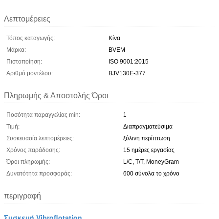
Λεπτομέρειες
Τόπος καταγωγής:
Κίνα
Μάρκα:
BVEM
Πιστοποίηση:
ISO 9001:2015
Αριθμό μοντέλου:
BJV130E-377
Πληρωμής & Αποστολής Όροι
Ποσότητα παραγγελίας min:
1
Τιμή:
Διαπραγματεύσιμα
Συσκευασία λεπτομέρειες:
ξύλινη περίπτωση
Χρόνος παράδοσης:
15 ημέρες εργασίας
Όροι πληρωμής:
L/C, T/T, MoneyGram
Δυνατότητα προσφοράς:
600 σύνολα το χρόνο
περιγραφή
Συσκευή Vibroflotation