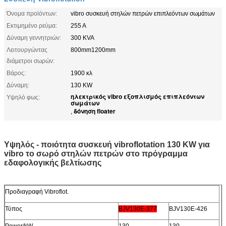
Όνομα προϊόντων:
vibro συσκευή στηλών πετρών επιπλεόντων σωμάτων
Εκτιμημένο ρεύμα:
255 Α
Δύναμη γεννητριών:
300 KVA
Λειτουργώντας
800mm1200mm
διάμετροι σωρών:
Βάρος:
1900 κλ
Δύναμη:
130 KW
ηλεκτρικός vibro εξοπλισμός επιπλεόντων
Υψηλό φως:
σωμάτων
δόνηση floater
,
Υψηλός - ποιότητα συσκευή vibroflotation 130 KW για
vibro το σωρό στηλών πετρών στο πρόγραμμα
εδαφολογικής βελτίωσης
Προδιαγραφή Vibroflot.
Τύπος
BJV130E-377
BJV130E-426
Power/kW
130
130