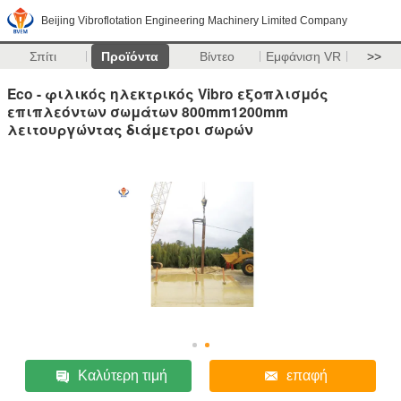
Beijing Vibroflotation Engineering Machinery Limited Company
Σπίτι
Προϊόντα
Βίντεο
Εμφάνιση VR
>>
Eco - φιλικός ηλεκτρικός Vibro εξοπλισμός
επιπλεόντων σωμάτων 800mm1200mm
λειτουργώντας διάμετροι σωρών
Καλύτερη τιμή
επαφή