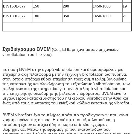
BJV150E-377
150
290
1450-1800
19
BJV180E-377
180
350
1450-1800
21
Σχεδιάγραμμα BVEM
(Co., ΕΠΕ μηχανημάτων μηχανικών
vibroflotation του Πεκίνου)
Εστίαση BVEM στην αγορά vibroflotation και διαμορφωμένος μια
επιχειρησιακή πλατφόρμα με την τεχνική vibroflotation ως πυρήνα,
στον οποίο υπάρχει κύρια επιχείρηση τρεις συμπεριλαμβανομένης
της κατασκευής και ολοκλήρωση του εξοπλισμού vibroflotation, των
πωλήσεων και της υπηρεσίας για τον εξοπλισμό vibroflotation και
της επιχείρησης οικοδόμησης βελτίωσης ιδρύματος. BVEM είναι ο
μεγαλύτερος κατασκευαστής του ηλεκτρικού vibroflot στην Ασία και
ένας από τους συντάκτες του κινεζικού κώδικα κατασκευής vibroflot.
BVEM vibroflots έχει το πλήρες πρότυπο προδιαγραφών που κάνει
χρήση ευρέως της σειράς. Η ποιότητα του εξοπλισμού και η
απόδοση έχουν επιτύχει ήδη το κύριο επίπεδο εγχώριας
βιομηχανίας. Μέσω της εφαρμογής των εκατοντάδων των
εσωτερικών και διεθνών προγραμμάτων, συμπεριλαμβανομένου του