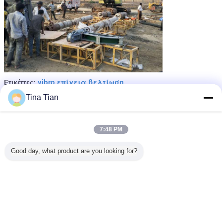
vibro επίγεια βελτίωση
Ετικέττες:
,
vibro κατασκευής επίπλευση
ηλεκτρικό vibroflotation
,
Tina Tian
Αποκτήστε την καλύτερη τιμή για
7:48 PM
150 ηλεκτρικής Vibro δόνησης
Good day, what product are you looking for?
Floater συμπίεσης πέτρινης
στηλών KW βελτίωσης ιδρύματος
Να συνεχίσει
Συμπίεση Vibroflotation
Περισσότεροι