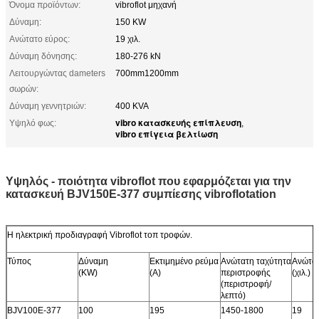
Όνομα προϊόντων:
vibroflot μηχανή
Δύναμη:
150 KW
Ανώτατο εύρος:
19 χιλ.
Δύναμη δόνησης:
180-276 kN
Λειτουργώντας dameters
700mm1200mm
σωρών:
Δύναμη γεννητριών:
400 KVA
vibro κατασκευής επίπλευση
Υψηλό φως:
,
vibro επίγεια βελτίωση
Υψηλός - ποιότητα vibroflot που εφαρμόζεται για την
κατασκευή BJV150E-377 συμπίεσης vibroflotation
Η ηλεκτρική προδιαγραφή Vibroflot τοπ τροφών.
Τύπος
Δύναμη
Εκτιμημένο ρεύμα
Ανώτατη ταχύτητα
Ανώτατ
(KW)
(Α)
περιστροφής
(χιλ.)
(περιστροφή/
λεπτό)
BJV100E-377
100
195
1450-1800
19