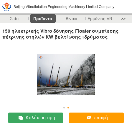
Beijing Vibroflotation Engineering Machinery Limited Company
Σπίτι
Προϊόντα
Βίντεο
Εμφάνιση VR
>>
150 ηλεκτρικής Vibro δόνησης Floater συμπίεσης
πέτρινης στηλών KW βελτίωσης ιδρύματος
Καλύτερη τιμή
επαφή